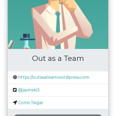
Out as a Team
https://outasateam.wordpress.com
@javinski3
Como llegar