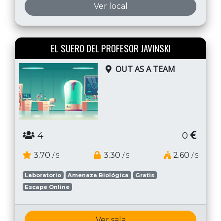
Ver local
EL SUERO DEL PROFESOR JAVINSKI
OUT AS A TEAM
4
0
3.70
3.30
2.60
/ 5
/ 5
/ 5
Laboratorio
Amenaza Biológica
Gratis
Escape Online
Ver sala