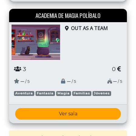
ACADEMIA DE MAGIA POLÍBALO
OUT AS A TEAM
3
0
─
─
─
/ 5
/ 5
/ 5
Aventura
Fantasía
Magia
Familias
Jóvenes
Ver sala