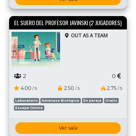
EL SUERO DEL PROFESOR JAVINSKI (2 JUGADORES)
OUT AS A TEAM
2
0
4.00
2.50
2.75
/ 5
/ 5
/ 5
Laboratorio
Amenaza Biológica
En pareja
Gratis
Escape Online
Ver sala