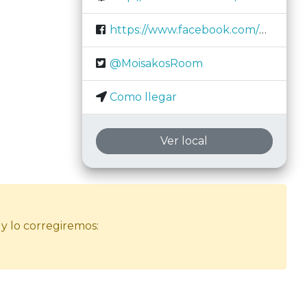
https://www.facebook.com/MoisakosRoom/
@MoisakosRoom
Como llegar
Ver local
 y lo corregiremos: