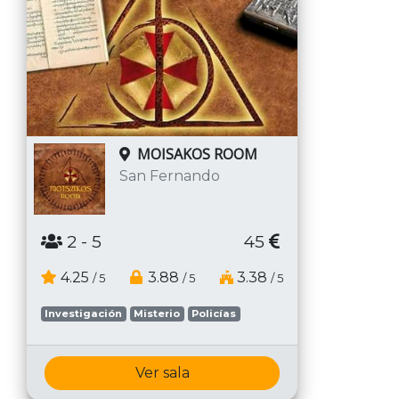
MOISAKOS ROOM
San Fernando
2
- 5
45
4.25
3.88
3.38
/ 5
/ 5
/ 5
Investigación
Misterio
Policías
Ver sala