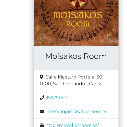
Moisakos Room
Calle Maestro Portela, 30,
11100
,
San Fernando
-
Cádiz
956751610
reservas@moisakosroom.es
http://moisakosroom.es/