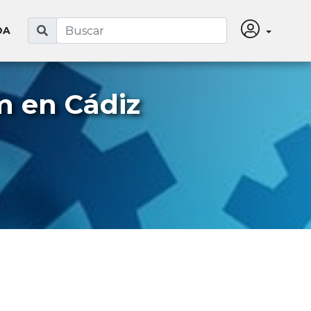
DA
 en Cádiz