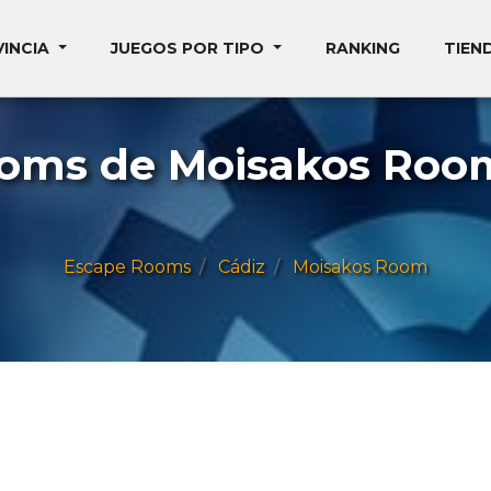
VINCIA
JUEGOS POR TIPO
RANKING
TIEN
ooms de Moisakos Room
Escape Rooms
Cádiz
Moisakos Room