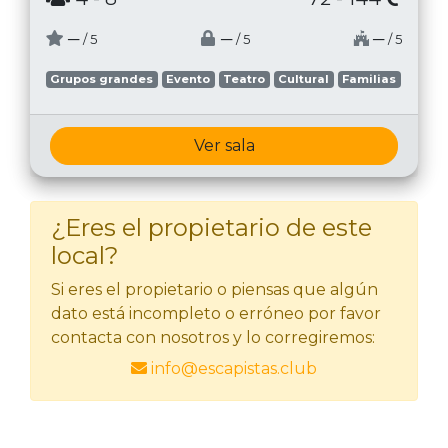
─
─
─
/ 5
/ 5
/ 5
Grupos grandes
Evento
Teatro
Cultural
Familias
Ver sala
¿Eres el propietario de este
local?
Si eres el propietario o piensas que algún
dato está incompleto o erróneo por favor
contacta con nosotros y lo corregiremos:
info@escapistas.club