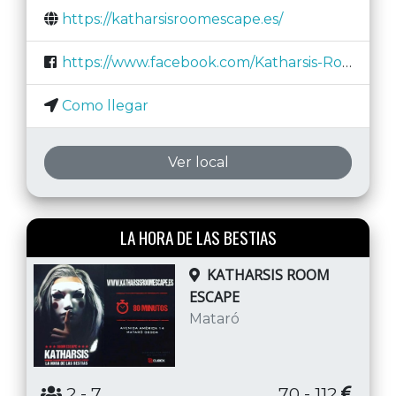
https://katharsisroomescape.es/
https://www.facebook.com/Katharsis-Room-Escape-1965683596824409/
Como llegar
Ver local
LA HORA DE LAS BESTIAS
KATHARSIS ROOM
ESCAPE
Mataró
2
- 7
70 - 112