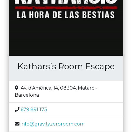
Katharsis Room Escape
Av. d'Amèrica, 14, 08304
,
Mataró
-
Barcelona
679 891 173
info@gravityzeroroom.com