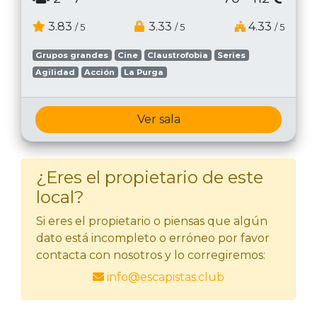
3.83
3.33
4.33
/ 5
/ 5
/ 5
Grupos grandes
Cine
Claustrofobia
Series
Agilidad
Acción
La Purga
Ver sala
¿Eres el propietario de este
local?
Si eres el propietario o piensas que algún
dato está incompleto o erróneo por favor
contacta con nosotros y lo corregiremos:
info@escapistas.club