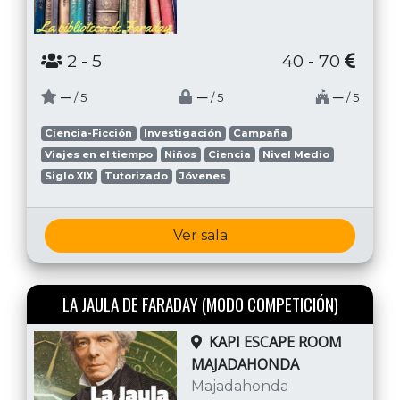
2
- 5
40 - 70
─
─
─
/ 5
/ 5
/ 5
Ciencia-Ficción
Investigación
Campaña
Viajes en el tiempo
Niños
Ciencia
Nivel Medio
Siglo XIX
Tutorizado
Jóvenes
Ver sala
LA JAULA DE FARADAY (MODO COMPETICIÓN)
KAPI ESCAPE ROOM
MAJADAHONDA
Majadahonda