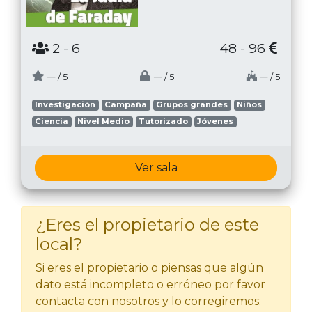
2
- 6
48 - 96
─
─
─
/ 5
/ 5
/ 5
Investigación
Campaña
Grupos grandes
Niños
Ciencia
Nivel Medio
Tutorizado
Jóvenes
Ver sala
¿Eres el propietario de este
local?
Si eres el propietario o piensas que algún
dato está incompleto o erróneo por favor
contacta con nosotros y lo corregiremos: