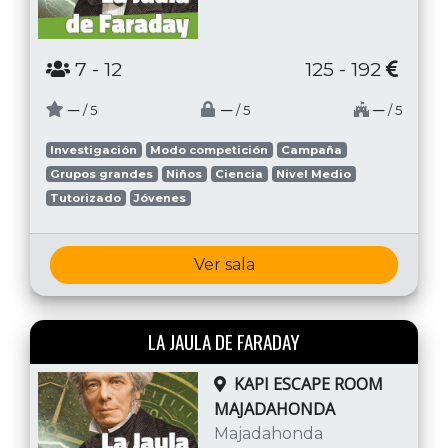
7
- 12
125 - 192
─
─
─
/ 5
/ 5
/ 5
Investigación
Modo competición
Campaña
Grupos grandes
Niños
Ciencia
Nivel Medio
Tutorizado
Jóvenes
Ver sala
LA JAULA DE FARADAY
KAPI ESCAPE ROOM
MAJADAHONDA
Majadahonda