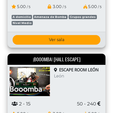
5.00
3.00
5.00
/ 5
/ 5
/ 5
A domicilio
Amenaza de Bomba
Grupos grandes
Nivel Medio
Ver sala
¡BOOOMBA! [HALL ESCAPE]
ESCAPE ROOM LEÓN
León
2
- 15
50 - 240