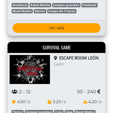
Aventura
Edad Media
Grupos grandes
Fantasía
Nivel Medio
Series
Juego de Tronos
Ver sala
SURVIVAL GAME
ESCAPE ROOM LEÓN
León
2
- 12
50 - 240
4.50
3.20
4.20
/ 5
/ 5
/ 5
Terror
Grupos grandes
Cine
Saw
Nivel Medio