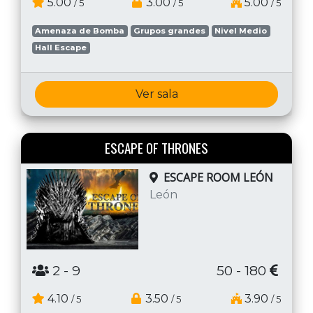
5.00
3.00
5.00
/ 5
/ 5
/ 5
Amenaza de Bomba
Grupos grandes
Nivel Medio
Hall Escape
Ver sala
ESCAPE OF THRONES
ESCAPE ROOM LEÓN
León
2
- 9
50 - 180
4.10
3.50
3.90
/ 5
/ 5
/ 5