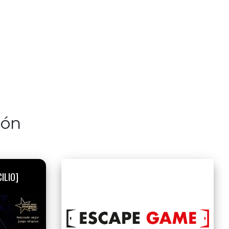
lón
ILIO]