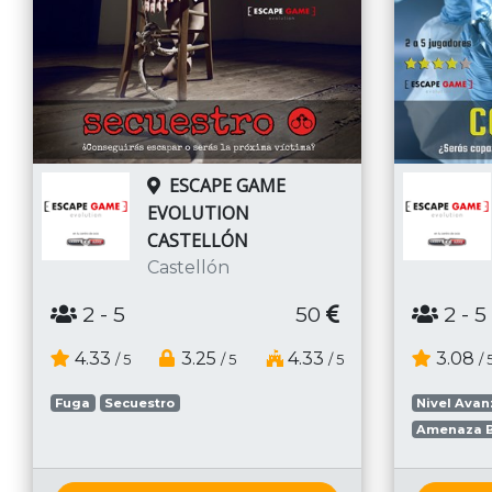
ESCAPE GAME
EVOLUTION
CASTELLÓN
Castellón
2
- 5
50
2
- 5
4.33
3.25
4.33
3.08
/ 5
/ 5
/ 5
/ 
Fuga
Secuestro
Nivel Ava
Amenaza B