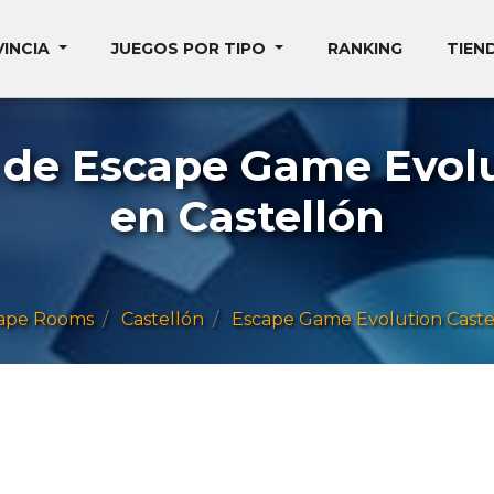
VINCIA
JUEGOS POR TIPO
RANKING
TIEN
de Escape Game Evolu
en Castellón
ape Rooms
Castellón
Escape Game Evolution Caste