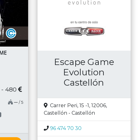
AME
Escape Game
Evolution
Castellón
 - 480
─
/ 5
Carrer Peri, 15 -1, 12006
,
Castellón
-
Castellón
96 474 70 30