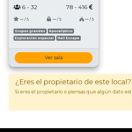
6
- 32
78 - 416
─
─
─
/ 5
/ 5
/ 5
Grupos grandes
Apocalíptico
Exploración espacial
Hall Escape
Ver sala
¿Eres el propietario de este local?
Si eres el propietario o piensas que algún dato e