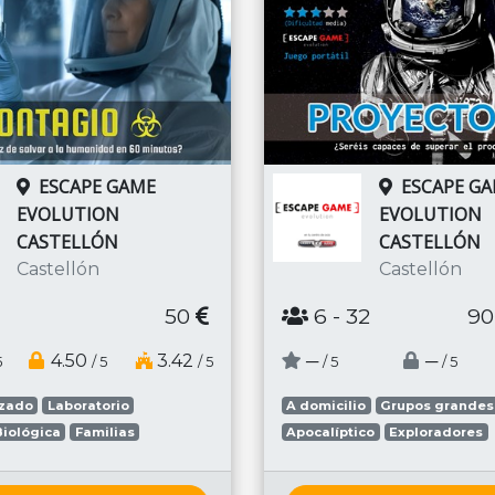
ESCAPE GAME
ESCAPE G
EVOLUTION
EVOLUTION
CASTELLÓN
CASTELLÓN
Castellón
Castellón
50
6
- 32
90
4.50
3.42
─
─
5
/ 5
/ 5
/ 5
/ 5
nzado
Laboratorio
A domicilio
Grupos grandes
iológica
Familias
Apocalíptico
Exploradores