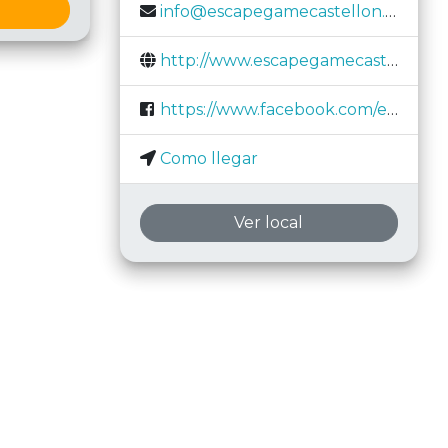
info@escapegamecastellon.com
http://www.escapegamecastellon.com/
https://www.facebook.com/escapegamecastellon
Como llegar
Ver local