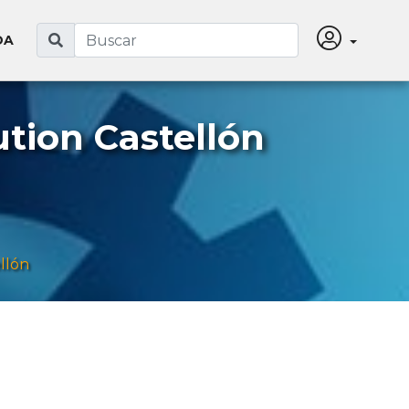
DA
tion Castellón
llón