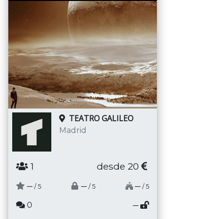
TEATRO GALILEO
Madrid
1
desde 20
─
─
─
/ 5
/ 5
/ 5
0
─