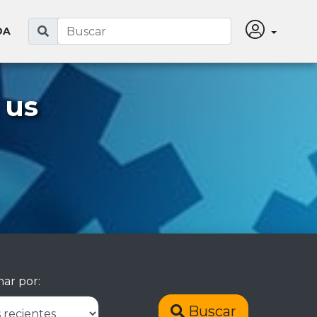
DA
 us
ar por:
Buscar