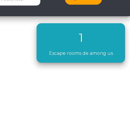
1
Escape rooms de among us