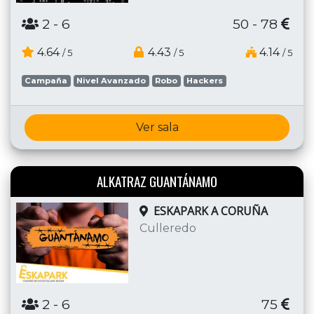
2
- 6
50 - 78
4.64
4.43
4.14
/ 5
/ 5
/ 5
Campaña
Nivel Avanzado
Robo
Hackers
Ver sala
ALKATRAZ GUANTÁNAMO
ESKAPARK A CORUÑA
Culleredo
2
- 6
75