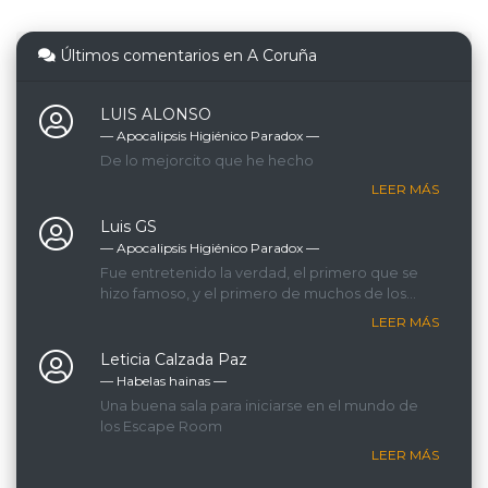
Últimos comentarios en A Coruña
LUIS ALONSO
— Apocalipsis Higiénico Paradox ―
De lo mejorcito que he hecho
LEER MÁS
Luis GS
— Apocalipsis Higiénico Paradox ―
Fue entretenido la verdad, el primero que se
hizo famoso, y el primero de muchos de los
que hicimos.
LEER MÁS
Leticia Calzada Paz
— Habelas hainas ―
Una buena sala para iniciarse en el mundo de
los Escape Room
LEER MÁS