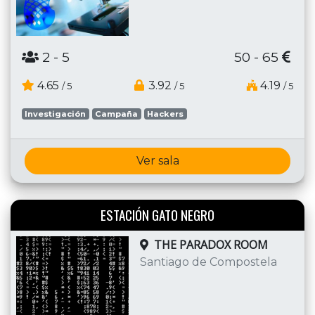
2
- 5
50 - 65
4.65
3.92
4.19
/ 5
/ 5
/ 5
Investigación
Campaña
Hackers
Ver sala
ESTACIÓN GATO NEGRO
THE PARADOX ROOM
Santiago de Compostela