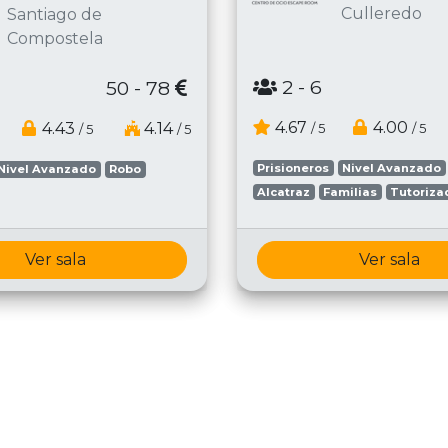
Culleredo
Santiago de
Compostela
2
- 6
50 - 78
4.67
4.00
4.43
4.14
/ 5
/ 5
/ 5
/ 5
Prisioneros
Nivel Avanzado
Nivel Avanzado
Robo
Alcatraz
Familias
Tutoriza
Ver sala
Ver sala