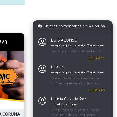
Últimos comentarios en A Coruña
LUIS ALONSO
AMO
— Apocalipsis Higiénico Paradox ―
De lo mejorcito que he hecho
LEER MÁS
Luis GS
— Apocalipsis Higiénico Paradox ―
Fue entretenido la verdad, el
primero que se hizo famoso, y
el primero de muchos de los
LEER MÁS
que hicimos.
Leticia Calzada Paz
— Habelas hainas ―
Una buena sala para iniciarse
A CORUÑA
en el mundo de los Escape