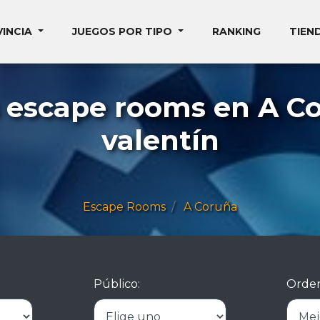
VINCIA
JUEGOS POR TIPO
RANKING
TIEN
 escape rooms en A C
valentín
Escape Rooms
A Coruña
Público:
Orden