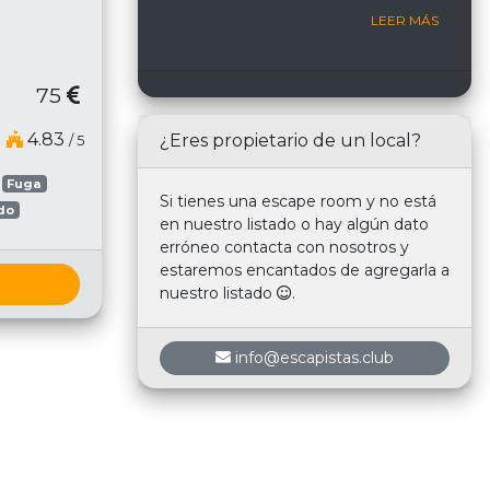
Room
LEER MÁS
75
4.83
¿Eres propietario de un local?
/ 5
Fuga
Si tienes una escape room y no está
do
en nuestro listado o hay algún dato
erróneo contacta con nosotros y
estaremos encantados de agregarla a
nuestro listado
.
info@escapistas.club