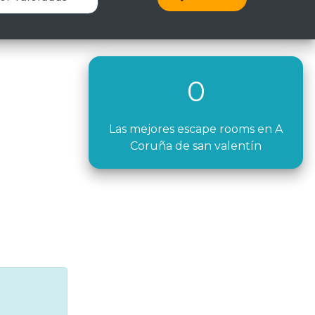
0
Las mejores escape rooms en A
Coruña de san valentín