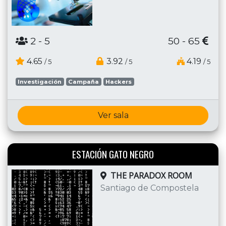
2
- 5
50 - 65
4.65
3.92
4.19
/ 5
/ 5
/ 5
Investigación
Campaña
Hackers
Ver sala
ESTACIÓN GATO NEGRO
THE PARADOX ROOM
Santiago de Compostela