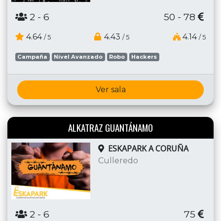
2
- 6
50 - 78
4.64
4.43
4.14
/ 5
/ 5
/ 5
Campaña
Nivel Avanzado
Robo
Hackers
Ver sala
ALKATRAZ GUANTÁNAMO
ESKAPARK A CORUÑA
Culleredo
2
- 6
75