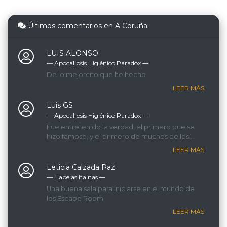
Últimos comentarios en A Coruña
LUIS ALONSO
— Apocalipsis Higiénico Paradox ―
De lo mejorcito que he hecho
LEER MÁS
Luis GS
— Apocalipsis Higiénico Paradox ―
Fue entretenido la verdad, el primero que se
hizo famoso, y el primero de muchos de los
que hicimos.
LEER MÁS
Leticia Calzada Paz
— Habelas hainas ―
Una buena sala para iniciarse en el mundo de
los Escape Room
LEER MÁS