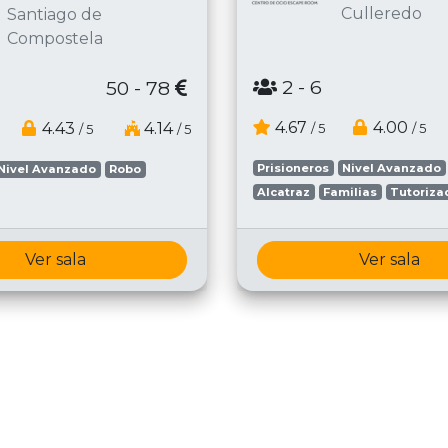
Culleredo
Santiago de
Compostela
2
- 6
50 - 78
4.67
4.00
4.43
4.14
/ 5
/ 5
/ 5
/ 5
Prisioneros
Nivel Avanzado
Nivel Avanzado
Robo
Alcatraz
Familias
Tutoriza
Ver sala
Ver sala