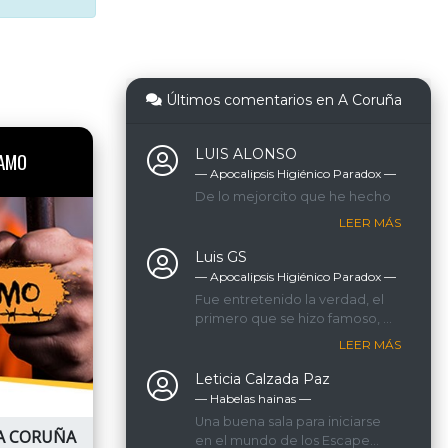
Últimos comentarios en A Coruña
LUIS ALONSO
AMO
— Apocalipsis Higiénico Paradox ―
De lo mejorcito que he hecho
LEER MÁS
Luis GS
— Apocalipsis Higiénico Paradox ―
Fue entretenido la verdad, el
primero que se hizo famoso, y
el primero de muchos de los
LEER MÁS
que hicimos.
Leticia Calzada Paz
— Habelas hainas ―
Una buena sala para iniciarse
A CORUÑA
en el mundo de los Escape