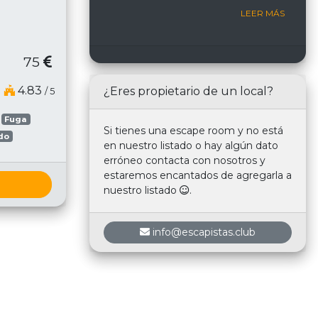
Room
LEER MÁS
75
4.83
¿Eres propietario de un local?
/ 5
Fuga
Si tienes una escape room y no está
do
en nuestro listado o hay algún dato
erróneo contacta con nosotros y
estaremos encantados de agregarla a
nuestro listado
.
info@escapistas.club