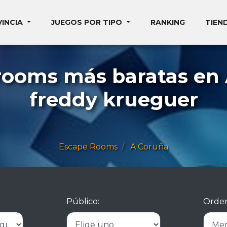
VINCIA
JUEGOS POR TIPO
RANKING
TIEN
rooms más baratas en
freddy krueguer
Escape Rooms
A Coruña
Público:
Orden