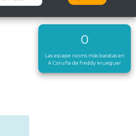
0
Las escape rooms más baratas en
A Coruña de freddy krueguer