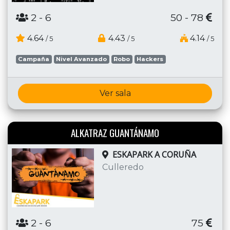
2
- 6
50 - 78
4.64
4.43
4.14
/ 5
/ 5
/ 5
Campaña
Nivel Avanzado
Robo
Hackers
Ver sala
ALKATRAZ GUANTÁNAMO
ESKAPARK A CORUÑA
Culleredo
2
- 6
75