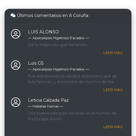
Últimos comentarios en A Coruña
LUIS ALONSO
— Apocalipsis Higiénico Paradox ―
De lo mejorcito que he hecho
LEER MÁS
Luis GS
— Apocalipsis Higiénico Paradox ―
Fue entretenido la verdad, el primero que se
hizo famoso, y el primero de muchos de los
que hicimos.
LEER MÁS
Leticia Calzada Paz
— Habelas hainas ―
Una buena sala para iniciarse en el mundo de
los Escape Room
LEER MÁS