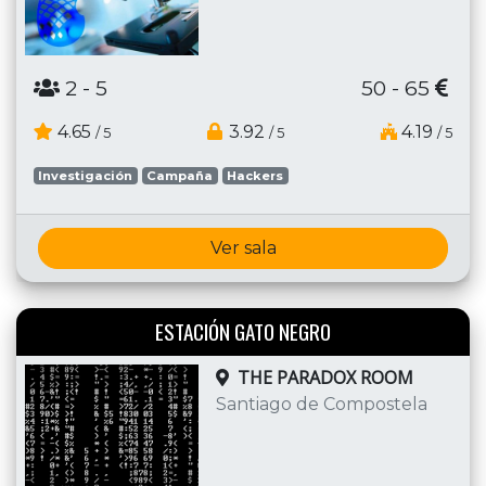
2
- 5
50 - 65
4.65
3.92
4.19
/ 5
/ 5
/ 5
Investigación
Campaña
Hackers
Ver sala
ESTACIÓN GATO NEGRO
THE PARADOX ROOM
Santiago de Compostela