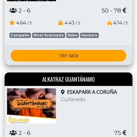
2
- 6
50 - 78
4.64
4.43
4.14
/ 5
/ 5
/ 5
Campaña
Nivel Avanzado
Robo
Hackers
Ver sala
ALKATRAZ GUANTÁNAMO
ESKAPARK A CORUÑA
Culleredo
2
- 6
75