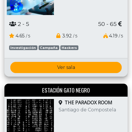
2
- 5
50 - 65
4.65
3.92
4.19
/ 5
/ 5
/ 5
Investigación
Campaña
Hackers
Ver sala
ESTACIÓN GATO NEGRO
THE PARADOX ROOM
Santiago de Compostela