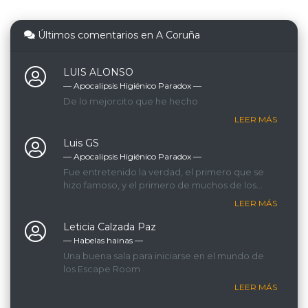
Últimos comentarios en A Coruña
LUIS ALONSO
— Apocalipsis Higiénico Paradox ―
De lo mejorcito que he hecho
LEER MÁS
Luis GS
— Apocalipsis Higiénico Paradox ―
Fue entretenido la verdad, el primero que se
hizo famoso, y el primero de muchos de los
que hicimos.
LEER MÁS
Leticia Calzada Paz
— Habelas hainas ―
Una buena sala para iniciarse en el mundo de
los Escape Room
LEER MÁS