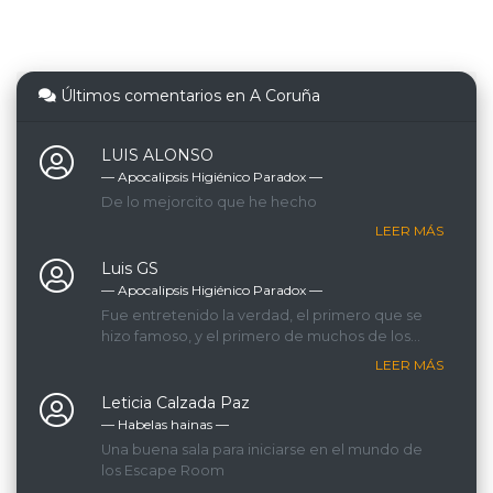
Últimos comentarios en A Coruña
LUIS ALONSO
— Apocalipsis Higiénico Paradox ―
De lo mejorcito que he hecho
LEER MÁS
Luis GS
— Apocalipsis Higiénico Paradox ―
Fue entretenido la verdad, el primero que se
hizo famoso, y el primero de muchos de los
que hicimos.
LEER MÁS
Leticia Calzada Paz
— Habelas hainas ―
Una buena sala para iniciarse en el mundo de
los Escape Room