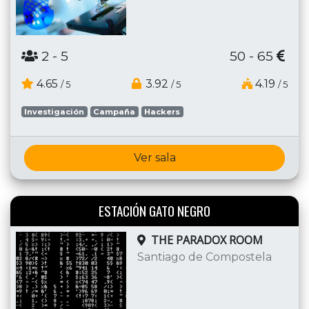
2
- 5
50 - 65
4.65
3.92
4.19
/ 5
/ 5
/ 5
Investigación
Campaña
Hackers
Ver sala
ESTACIÓN GATO NEGRO
THE PARADOX ROOM
Santiago de Compostela