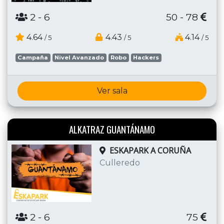
2
- 6
50 - 78
4.64
4.43
4.14
/ 5
/ 5
/ 5
Campaña
Nivel Avanzado
Robo
Hackers
Ver sala
ALKATRAZ GUANTÁNAMO
ESKAPARK A CORUÑA
Culleredo
2
- 6
75