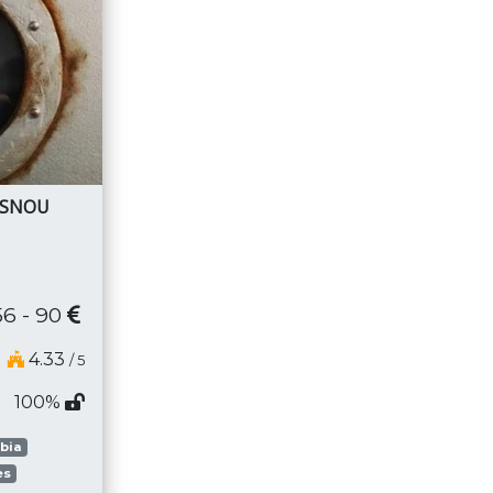
ASNOU
56 - 90
4.33
/ 5
100%
obia
es