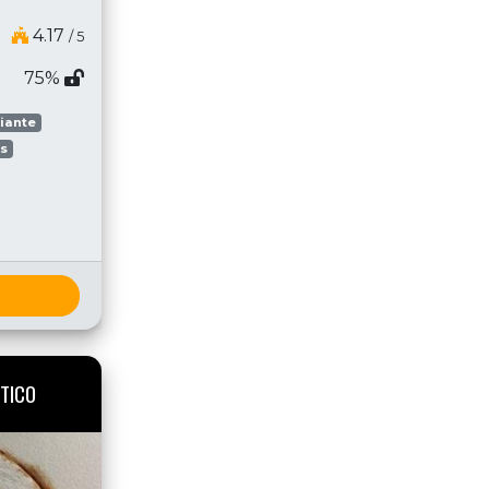
4.17
/ 5
75%
piante
as
TICO