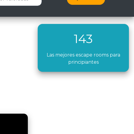
143
Las mejores escape rooms para
principiantes