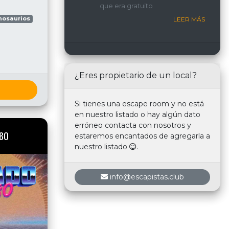
que era gratuito
nosotros.
nosaurios
LEER MÁS
¿Eres propietario de un local?
Si tienes una escape room y no está
en nuestro listado o hay algún dato
erróneo contacta con nosotros y
80
estaremos encantados de agregarla a
nuestro listado
.
info@escapistas.club