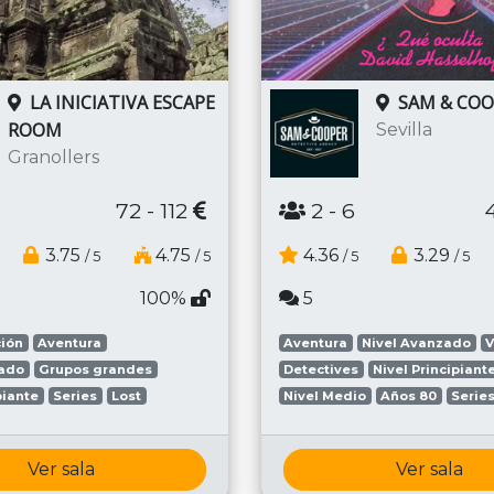
LA INICIATIVA ESCAPE
SAM & COO
ROOM
Sevilla
Granollers
72 - 112
2
- 6
3.75
4.75
4.36
3.29
/ 5
/ 5
/ 5
/ 5
100%
5
ción
Aventura
Aventura
Nivel Avanzado
V
zado
Grupos grandes
Detectives
Nivel Principiant
piante
Series
Lost
Nivel Medio
Años 80
Serie
Ver sala
Ver sala