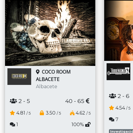
COCO ROOM
ALBACETE
Albacete
2
- 6
2
- 5
40 - 65
4.54
/ 5
4.81
3.50
4.62
/ 5
/ 5
/ 5
7
1
100%
Investigaci