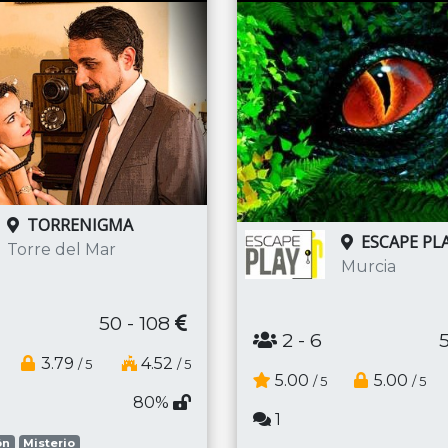
TORRENIGMA
ESCAPE PLA
Torre del Mar
Murcia
50 - 108
2
- 6
3.79
4.52
/ 5
/ 5
5.00
5.00
/ 5
/ 5
80%
1
ón
Misterio