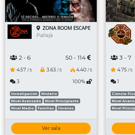
ZONA ROOM ESCAPE
Pallejà
2
- 6
50 - 114
3
- 7
4.57
3.63
4.40
4.75
/ 5
/ 5
/ 5
/ 5
3
100%
1
Investigación
Misterio
Ciencia-Fic
Nivel Avanzado
Nivel Principiante
Nivel Avan
Nivel Medio
Familias
Jóvenes
Nivel Princi
Ver sala