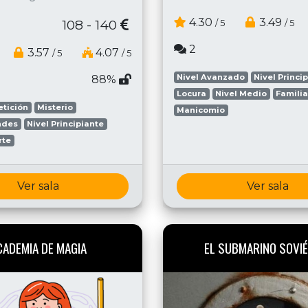
4.30
3.49
108 - 140
/ 5
/ 5
2
3.57
4.07
/ 5
/ 5
Nivel Avanzado
Nivel Princi
88%
Locura
Nivel Medio
Famili
tición
Misterio
Manicomio
ndes
Nivel Principiante
rte
Ver sala
Ver sala
CADEMIA DE MAGIA
EL SUBMARINO SOVIÉ