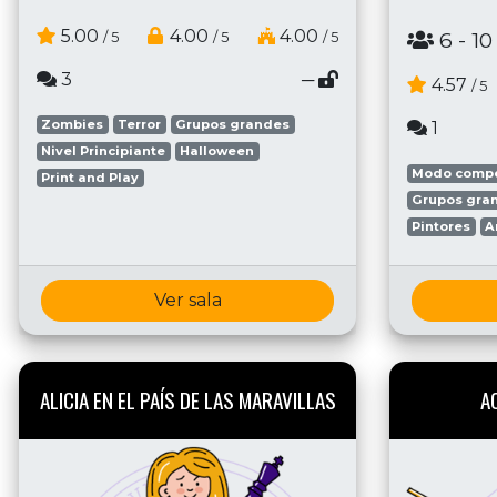
5.00
4.00
4.00
6
- 10
/ 5
/ 5
/ 5
3
─
4.57
/ 5
Zombies
Terror
Grupos grandes
1
Nivel Principiante
Halloween
Modo compe
Print and Play
Grupos gra
Pintores
A
Ver sala
ALICIA EN EL PAÍS DE LAS MARAVILLAS
A