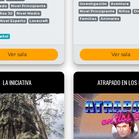
Investigación
Aventura
zado
Nivel Principiante
Nivel Principiante
Niños
Di
ños 30
Nivel Medio
Familias
Animales
Nivel Experto
Lovecraft
añol
Ver sala
Ver sala
LA INICIATIVA
ATRAPADO EN LOS 