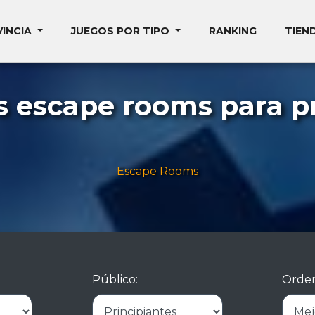
VINCIA
JUEGOS POR TIPO
RANKING
TIEN
s escape rooms para pr
Escape Rooms
Público:
Orden