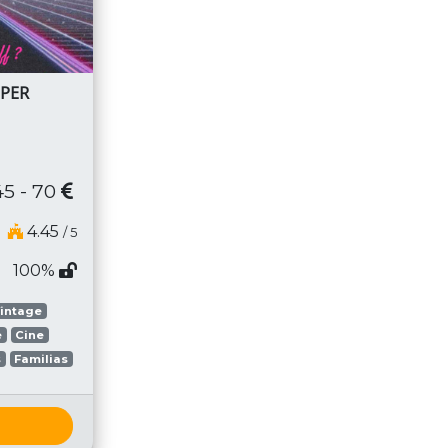
PER
45 - 70
4.45
/ 5
100%
intage
e
Cine
s
Familias