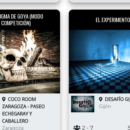
NIGMA DE GOYA (MODO
EL EXPERIMENTO
COMPETICIÓN)
COCO ROOM
DESAFÍO G
ZARAGOZA - PASEO
Gijón
ECHEGARAY Y
CABALLERO
2
- 7
Zaragoza