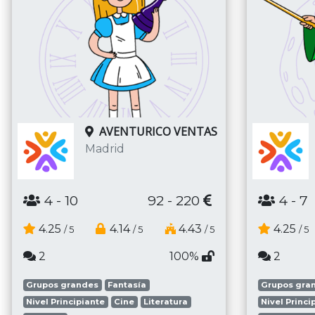
AVENTURICO VENTAS
Madrid
4
- 10
92 - 220
4
- 7
4.25
4.14
4.43
4.25
/ 5
/ 5
/ 5
/ 5
2
100%
2
Grupos grandes
Fantasía
Grupos gra
Nivel Principiante
Cine
Literatura
Nivel Princi