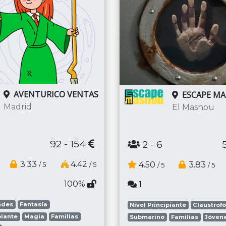
AVENTURICO VENTAS
ESCAPE M
Madrid
El Masnou
92 - 154
2
- 6
3.33
4.42
4.50
3.83
/ 5
/ 5
/ 5
/ 5
100%
1
ndes
Fantasía
Nivel Principiante
Claustrof
piante
Magia
Familias
Submarino
Familias
Jóven