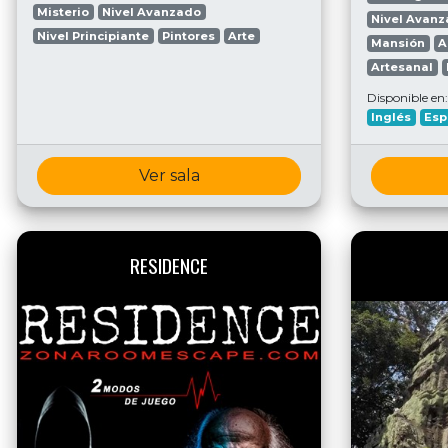
Misterio
Nivel Avanzado
Nivel Avan
Nivel Principiante
Pintores
Arte
Mansión
A
Artesanal
Disponible en:
Inglés
Esp
Ver sala
RESIDENCE