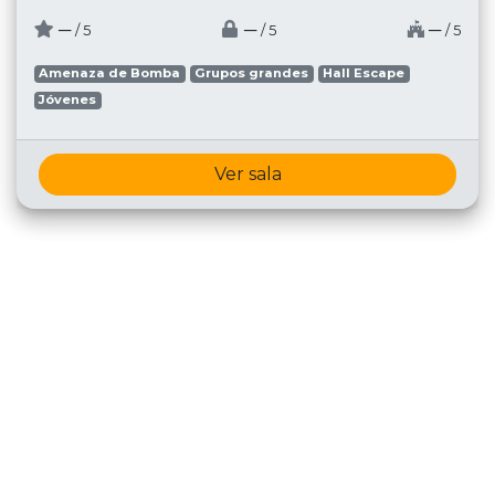
─
─
─
/ 5
/ 5
/ 5
Amenaza de Bomba
Grupos grandes
Hall Escape
Jóvenes
Ver sala