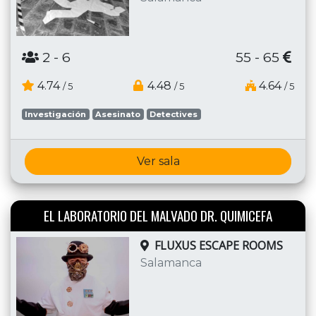
2
- 6
55 - 65
4.74
4.48
4.64
/ 5
/ 5
/ 5
Investigación
Asesinato
Detectives
Ver sala
EL LABORATORIO DEL MALVADO DR. QUIMICEFA
FLUXUS ESCAPE ROOMS
Salamanca