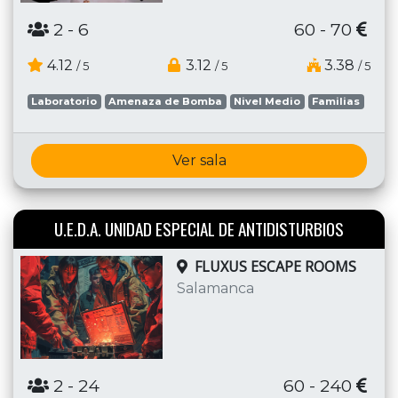
2
- 6
60 - 70
4.12
3.12
3.38
/ 5
/ 5
/ 5
Laboratorio
Amenaza de Bomba
Nivel Medio
Familias
Ver sala
U.E.D.A. UNIDAD ESPECIAL DE ANTIDISTURBIOS
FLUXUS ESCAPE ROOMS
Salamanca
2
- 24
60 - 240