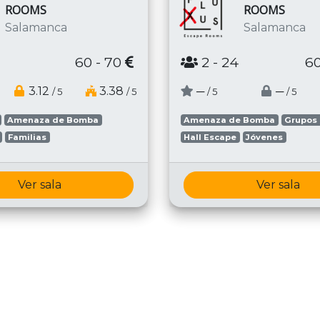
ROOMS
ROOMS
Salamanca
Salamanca
60 - 70
2
- 24
60
3.12
3.38
─
─
/ 5
/ 5
/ 5
/ 5
Amenaza de Bomba
Amenaza de Bomba
Grupos
Familias
Hall Escape
Jóvenes
Ver sala
Ver sala