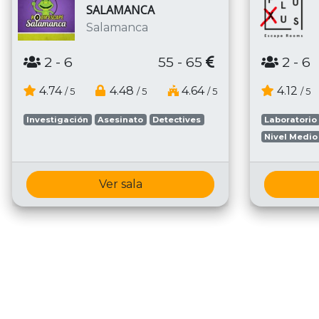
SALAMANCA
Salamanca
2
- 6
55 - 65
2
- 6
4.74
4.48
4.64
4.12
/ 5
/ 5
/ 5
/ 5
Investigación
Asesinato
Detectives
Laboratorio
Nivel Medio
Ver sala