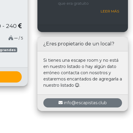
que era gratuito
nosotros.
LEER MÁS
 - 240
─
/ 5
¿Eres propietario de un local?
 grandes
Si tienes una escape room y no está
en nuestro listado o hay algún dato
erróneo contacta con nosotros y
estaremos encantados de agregarla a
nuestro listado
.
info@escapistas.club