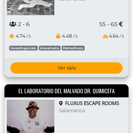
2
- 6
55 - 65
4.74
4.48
4.64
/ 5
/ 5
/ 5
Investigación
Asesinato
Detectives
Ver sala
EL LABORATORIO DEL MALVADO DR. QUIMICEFA
FLUXUS ESCAPE ROOMS
Salamanca