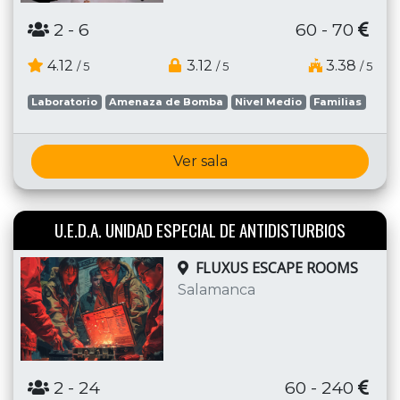
2
- 6
60 - 70
4.12
3.12
3.38
/ 5
/ 5
/ 5
Laboratorio
Amenaza de Bomba
Nivel Medio
Familias
Ver sala
U.E.D.A. UNIDAD ESPECIAL DE ANTIDISTURBIOS
FLUXUS ESCAPE ROOMS
Salamanca
2
- 24
60 - 240