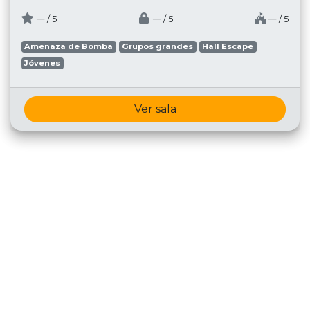
─
─
─
/ 5
/ 5
/ 5
Amenaza de Bomba
Grupos grandes
Hall Escape
Jóvenes
Ver sala