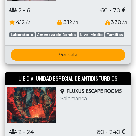
2
- 6
60 - 70
4.12
3.12
3.38
/ 5
/ 5
/ 5
Laboratorio
Amenaza de Bomba
Nivel Medio
Familias
Ver sala
U.E.D.A. UNIDAD ESPECIAL DE ANTIDISTURBIOS
FLUXUS ESCAPE ROOMS
Salamanca
2
- 24
60 - 240