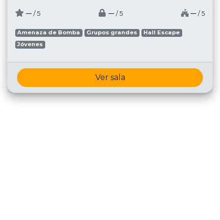
─
─
─
/ 5
/ 5
/ 5
Amenaza de Bomba
Grupos grandes
Hall Escape
Jóvenes
Ver sala