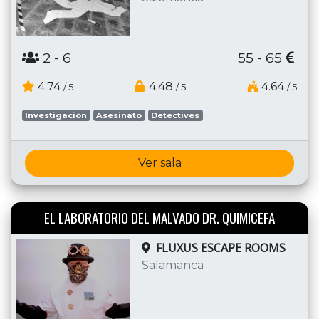
2
- 6
55 - 65
4.74
4.48
4.64
/ 5
/ 5
/ 5
Investigación
Asesinato
Detectives
Ver sala
EL LABORATORIO DEL MALVADO DR. QUIMICEFA
FLUXUS ESCAPE ROOMS
Salamanca