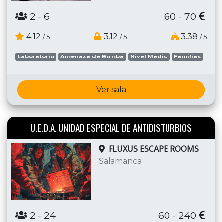
2
- 6
60 - 70
4.12
3.12
3.38
/ 5
/ 5
/ 5
Laboratorio
Amenaza de Bomba
Nivel Medio
Familias
Ver sala
U.E.D.A. UNIDAD ESPECIAL DE ANTIDISTURBIOS
FLUXUS ESCAPE ROOMS
Salamanca
2
- 24
60 - 240