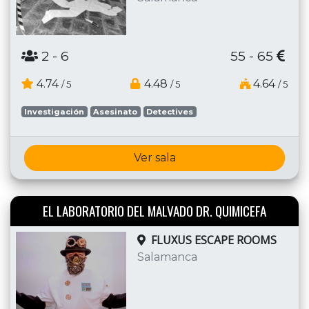
2
- 6
55 - 65
4.74
4.48
4.64
/ 5
/ 5
/ 5
Investigación
Asesinato
Detectives
Ver sala
EL LABORATORIO DEL MALVADO DR. QUIMICEFA
FLUXUS ESCAPE ROOMS
Salamanca