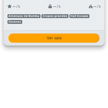
─
─
─
/ 5
/ 5
/ 5
Amenaza de Bomba
Grupos grandes
Hall Escape
Jóvenes
Ver sala