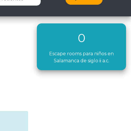
0
Escape rooms para niños en
Salamanca de siglo ii a.c.