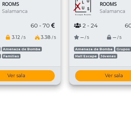
ROOMS
ROOMS
Salamanca
Salamanca
60 - 70
2
- 24
60
3.12
3.38
─
─
/ 5
/ 5
/ 5
/ 5
Amenaza de Bomba
Amenaza de Bomba
Grupos
Familias
Hall Escape
Jóvenes
Ver sala
Ver sala