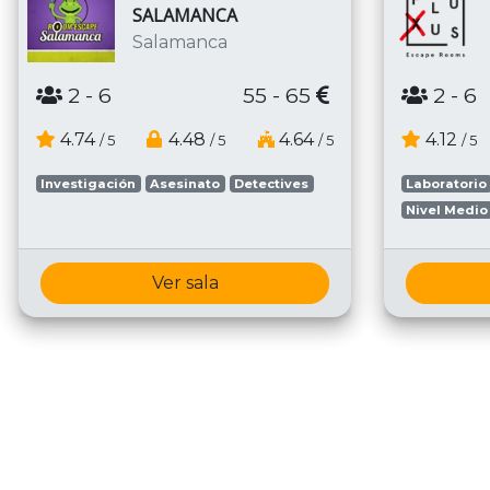
SALAMANCA
Salamanca
2
- 6
55 - 65
2
- 6
4.74
4.48
4.64
4.12
/ 5
/ 5
/ 5
/ 5
Investigación
Asesinato
Detectives
Laboratorio
Nivel Medio
Ver sala