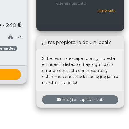
que era gratuito
nosotros.
LEER MÁS
 - 240
─
/ 5
¿Eres propietario de un local?
 grandes
Si tienes una escape room y no está
en nuestro listado o hay algún dato
erróneo contacta con nosotros y
estaremos encantados de agregarla a
nuestro listado
.
info@escapistas.club