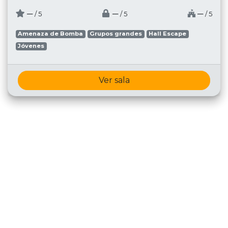
─
─
─
/ 5
/ 5
/ 5
Amenaza de Bomba
Grupos grandes
Hall Escape
Jóvenes
Ver sala