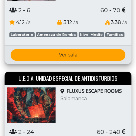
2
- 6
60 - 70
4.12
3.12
3.38
/ 5
/ 5
/ 5
Laboratorio
Amenaza de Bomba
Nivel Medio
Familias
Ver sala
U.E.D.A. UNIDAD ESPECIAL DE ANTIDISTURBIOS
FLUXUS ESCAPE ROOMS
Salamanca
2
- 24
60 - 240