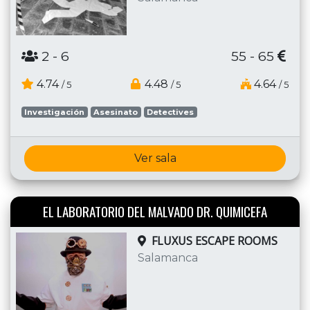
2
- 6
55 - 65
4.74
4.48
4.64
/ 5
/ 5
/ 5
Investigación
Asesinato
Detectives
Ver sala
EL LABORATORIO DEL MALVADO DR. QUIMICEFA
FLUXUS ESCAPE ROOMS
Salamanca