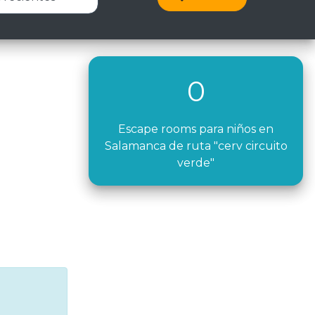
0
Escape rooms para niños en
Salamanca de ruta "cerv circuito
verde"