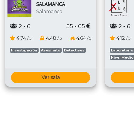
SALAMANCA
Salamanca
2
- 6
55 - 65
2
- 6
4.74
4.48
4.64
4.12
/ 5
/ 5
/ 5
/ 5
Investigación
Asesinato
Detectives
Laboratorio
Nivel Medio
Ver sala