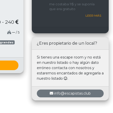
implicada y con una
me costaba 11$ y se suponía
interacción constante con
que era gratuito
nosotros.
LEER MÁS
 - 240
─
/ 5
 grandes
¿Eres propietario de un local?
Si tienes una escape room y no está
en nuestro listado o hay algún dato
erróneo contacta con nosotros y
estaremos encantados de agregarla a
nuestro listado
.
info@escapistas.club