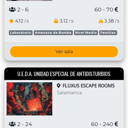
2
- 6
60 - 70
4.12
3.12
3.38
/ 5
/ 5
/ 5
Laboratorio
Amenaza de Bomba
Nivel Medio
Familias
Ver sala
U.E.D.A. UNIDAD ESPECIAL DE ANTIDISTURBIOS
FLUXUS ESCAPE ROOMS
Salamanca
2
- 24
60 - 240