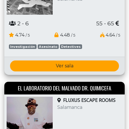
2
- 6
55 - 65
4.74
4.48
4.64
/ 5
/ 5
/ 5
Investigación
Asesinato
Detectives
Ver sala
EL LABORATORIO DEL MALVADO DR. QUIMICEFA
FLUXUS ESCAPE ROOMS
Salamanca