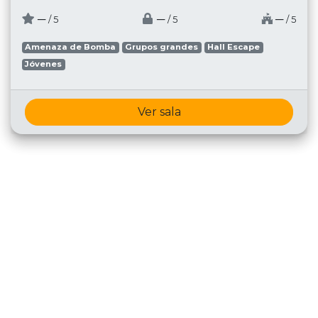
─
─
─
/ 5
/ 5
/ 5
Amenaza de Bomba
Grupos grandes
Hall Escape
Jóvenes
Ver sala