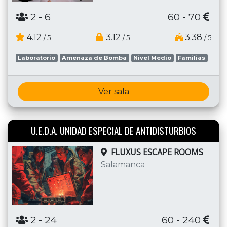
2
- 6
60 - 70
4.12
3.12
3.38
/ 5
/ 5
/ 5
Laboratorio
Amenaza de Bomba
Nivel Medio
Familias
Ver sala
U.E.D.A. UNIDAD ESPECIAL DE ANTIDISTURBIOS
FLUXUS ESCAPE ROOMS
Salamanca
2
- 24
60 - 240