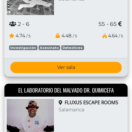
2
- 6
55 - 65
4.74
4.48
4.64
/ 5
/ 5
/ 5
Investigación
Asesinato
Detectives
Ver sala
EL LABORATORIO DEL MALVADO DR. QUIMICEFA
FLUXUS ESCAPE ROOMS
Salamanca