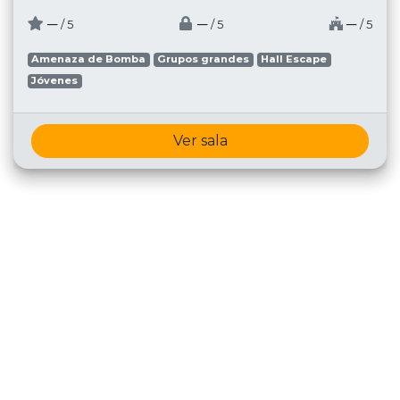
─
─
─
/ 5
/ 5
/ 5
Amenaza de Bomba
Grupos grandes
Hall Escape
Jóvenes
Ver sala