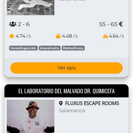
2
- 6
55 - 65
4.74
4.48
4.64
/ 5
/ 5
/ 5
Investigación
Asesinato
Detectives
Ver sala
EL LABORATORIO DEL MALVADO DR. QUIMICEFA
FLUXUS ESCAPE ROOMS
Salamanca