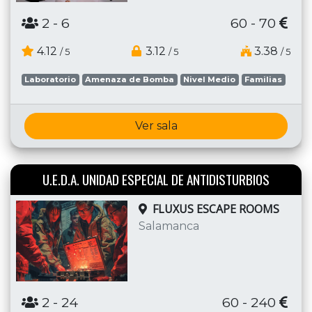
2
- 6
60 - 70
4.12
3.12
3.38
/ 5
/ 5
/ 5
Laboratorio
Amenaza de Bomba
Nivel Medio
Familias
Ver sala
U.E.D.A. UNIDAD ESPECIAL DE ANTIDISTURBIOS
FLUXUS ESCAPE ROOMS
Salamanca
2
- 24
60 - 240