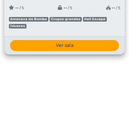
─
─
─
/ 5
/ 5
/ 5
Amenaza de Bomba
Grupos grandes
Hall Escape
Jóvenes
Ver sala