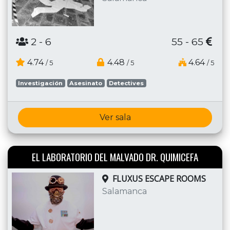
2
- 6
55 - 65
4.74
4.48
4.64
/ 5
/ 5
/ 5
Investigación
Asesinato
Detectives
Ver sala
EL LABORATORIO DEL MALVADO DR. QUIMICEFA
FLUXUS ESCAPE ROOMS
Salamanca