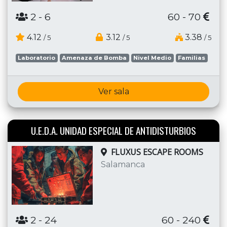
2
- 6
60 - 70
4.12
3.12
3.38
/ 5
/ 5
/ 5
Laboratorio
Amenaza de Bomba
Nivel Medio
Familias
Ver sala
U.E.D.A. UNIDAD ESPECIAL DE ANTIDISTURBIOS
FLUXUS ESCAPE ROOMS
Salamanca
2
- 24
60 - 240