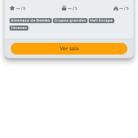
─
─
─
/ 5
/ 5
/ 5
Amenaza de Bomba
Grupos grandes
Hall Escape
Jóvenes
Ver sala