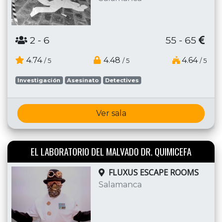
2
- 6
55 - 65
4.74
4.48
4.64
/ 5
/ 5
/ 5
Investigación
Asesinato
Detectives
Ver sala
EL LABORATORIO DEL MALVADO DR. QUIMICEFA
FLUXUS ESCAPE ROOMS
Salamanca