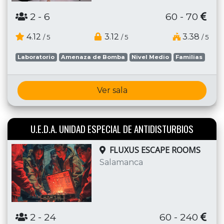
2
- 6
60 - 70
4.12
3.12
3.38
/ 5
/ 5
/ 5
Laboratorio
Amenaza de Bomba
Nivel Medio
Familias
Ver sala
U.E.D.A. UNIDAD ESPECIAL DE ANTIDISTURBIOS
FLUXUS ESCAPE ROOMS
Salamanca
2
- 24
60 - 240