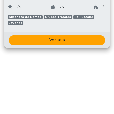
─
─
─
/ 5
/ 5
/ 5
Amenaza de Bomba
Grupos grandes
Hall Escape
Jóvenes
Ver sala