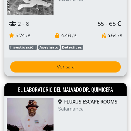
2
- 6
55 - 65
4.74
4.48
4.64
/ 5
/ 5
/ 5
Investigación
Asesinato
Detectives
Ver sala
EL LABORATORIO DEL MALVADO DR. QUIMICEFA
FLUXUS ESCAPE ROOMS
Salamanca