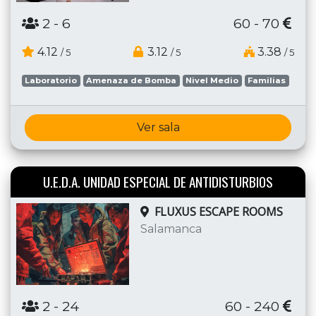
2
- 6
60 - 70
4.12
3.12
3.38
/ 5
/ 5
/ 5
Laboratorio
Amenaza de Bomba
Nivel Medio
Familias
Ver sala
U.E.D.A. UNIDAD ESPECIAL DE ANTIDISTURBIOS
FLUXUS ESCAPE ROOMS
Salamanca
2
- 24
60 - 240