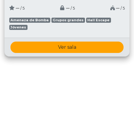
─
─
─
/ 5
/ 5
/ 5
Amenaza de Bomba
Grupos grandes
Hall Escape
Jóvenes
Ver sala