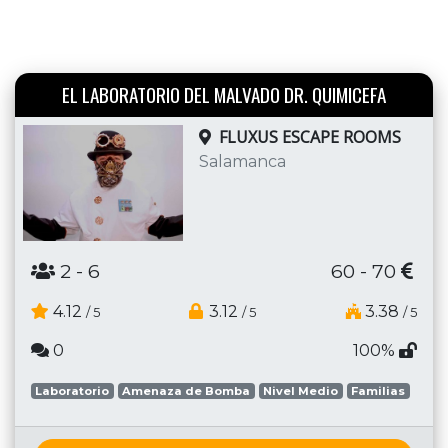
EL LABORATORIO DEL MALVADO DR. QUIMICEFA
FLUXUS ESCAPE ROOMS
Salamanca
2
- 6
60 - 70
4.12
3.12
3.38
/ 5
/ 5
/ 5
0
100%
Laboratorio
Amenaza de Bomba
Nivel Medio
Familias