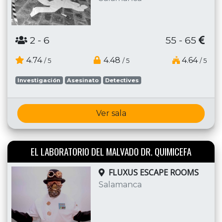
2
- 6
55 - 65
4.74
4.48
4.64
/ 5
/ 5
/ 5
Investigación
Asesinato
Detectives
Ver sala
EL LABORATORIO DEL MALVADO DR. QUIMICEFA
FLUXUS ESCAPE ROOMS
Salamanca