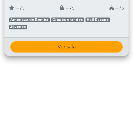
─
─
─
/ 5
/ 5
/ 5
Amenaza de Bomba
Grupos grandes
Hall Escape
Jóvenes
Ver sala