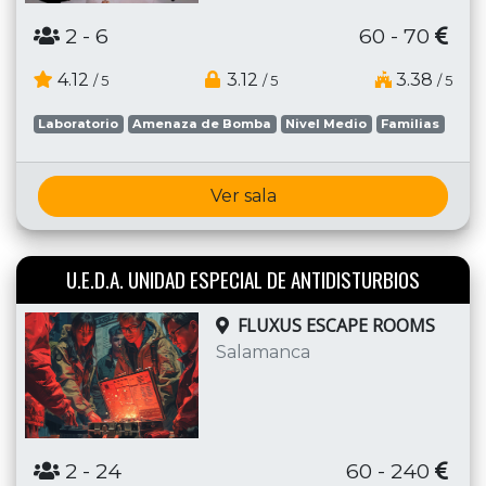
2
- 6
60 - 70
4.12
3.12
3.38
/ 5
/ 5
/ 5
Laboratorio
Amenaza de Bomba
Nivel Medio
Familias
Ver sala
U.E.D.A. UNIDAD ESPECIAL DE ANTIDISTURBIOS
FLUXUS ESCAPE ROOMS
Salamanca
2
- 24
60 - 240