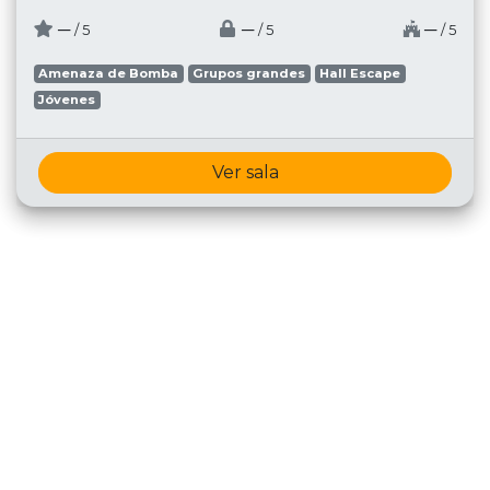
─
─
─
/ 5
/ 5
/ 5
Amenaza de Bomba
Grupos grandes
Hall Escape
Jóvenes
Ver sala