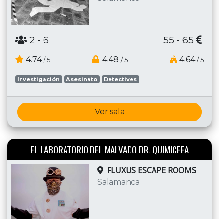
2
- 6
55 - 65
4.74
4.48
4.64
/ 5
/ 5
/ 5
Investigación
Asesinato
Detectives
Ver sala
EL LABORATORIO DEL MALVADO DR. QUIMICEFA
FLUXUS ESCAPE ROOMS
Salamanca