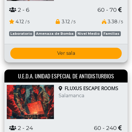
2
- 6
60 - 70
4.12
3.12
3.38
/ 5
/ 5
/ 5
Laboratorio
Amenaza de Bomba
Nivel Medio
Familias
Ver sala
U.E.D.A. UNIDAD ESPECIAL DE ANTIDISTURBIOS
FLUXUS ESCAPE ROOMS
Salamanca
2
- 24
60 - 240