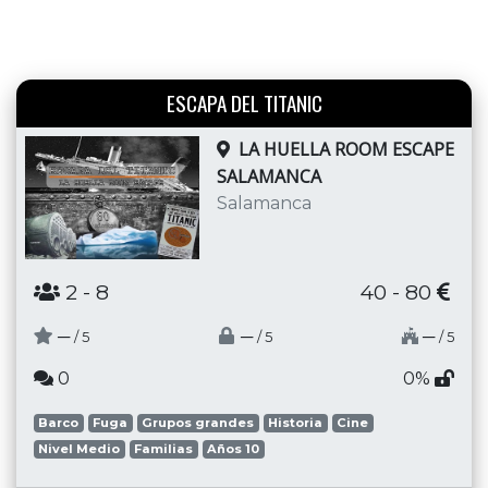
ESCAPA DEL TITANIC
LA HUELLA ROOM ESCAPE
SALAMANCA
Salamanca
2
- 8
40 - 80
─
─
─
/ 5
/ 5
/ 5
0
0%
Barco
Fuga
Grupos grandes
Historia
Cine
Nivel Medio
Familias
Años 10