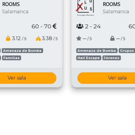
ROOMS
ROOMS
Salamanca
Salamanca
60 - 70
2
- 24
60
3.12
3.38
─
─
/ 5
/ 5
/ 5
/ 5
Amenaza de Bomba
Amenaza de Bomba
Grupos
Familias
Hall Escape
Jóvenes
Ver sala
Ver sala