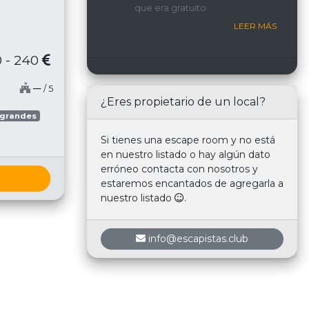
que era gratuito
nosotros.
LEER MÁS
 - 240
─
/ 5
¿Eres propietario de un local?
 grandes
Si tienes una escape room y no está
en nuestro listado o hay algún dato
erróneo contacta con nosotros y
estaremos encantados de agregarla a
nuestro listado
.
info@escapistas.club