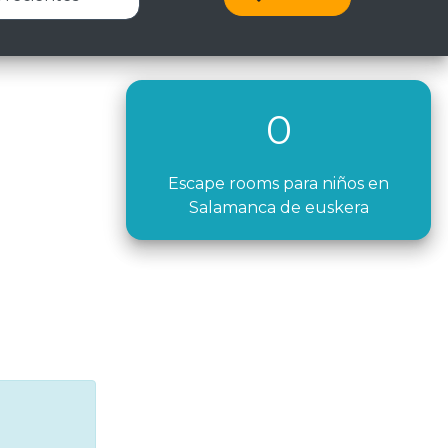
0
Escape rooms para niños en
Salamanca de euskera