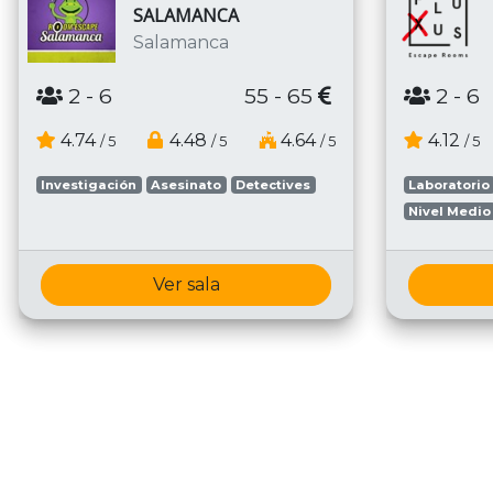
SALAMANCA
Salamanca
2
- 6
55 - 65
2
- 6
4.74
4.48
4.64
4.12
/ 5
/ 5
/ 5
/ 5
Investigación
Asesinato
Detectives
Laboratorio
Nivel Medio
Ver sala