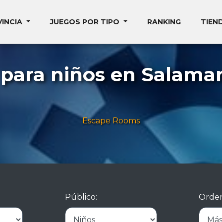
VINCIA
JUEGOS POR TIPO
RANKING
TIEN
para niños en Salama
Escape Rooms
Público:
Orden