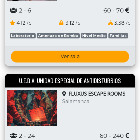
2
- 6
60 - 70
4.12
3.12
3.38
/ 5
/ 5
/ 5
Laboratorio
Amenaza de Bomba
Nivel Medio
Familias
Ver sala
U.E.D.A. UNIDAD ESPECIAL DE ANTIDISTURBIOS
FLUXUS ESCAPE ROOMS
Salamanca
2
- 24
60 - 240