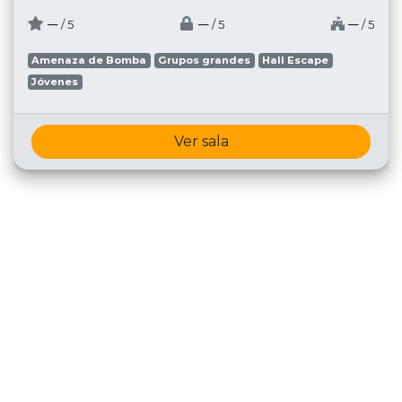
─
─
─
/ 5
/ 5
/ 5
Amenaza de Bomba
Grupos grandes
Hall Escape
Jóvenes
Ver sala