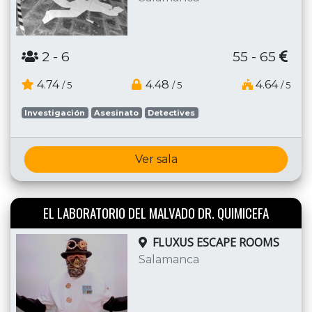
2
- 6
55 - 65
4.74
4.48
4.64
/ 5
/ 5
/ 5
Investigación
Asesinato
Detectives
Ver sala
EL LABORATORIO DEL MALVADO DR. QUIMICEFA
FLUXUS ESCAPE ROOMS
Salamanca