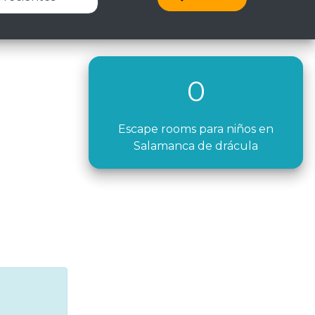
0
Escape rooms para niños en
Salamanca de drácula