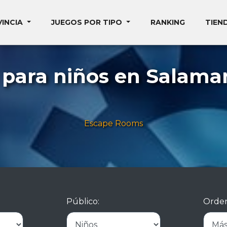
VINCIA
JUEGOS POR TIPO
RANKING
TIEN
para niños en Salama
Escape Rooms
Público:
Orden