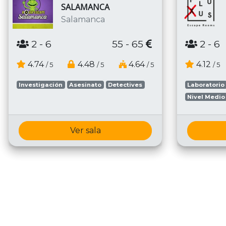
SALAMANCA
Salamanca
2
- 6
55 - 65
2
- 6
4.74
4.48
4.64
4.12
/ 5
/ 5
/ 5
/ 5
Investigación
Asesinato
Detectives
Laboratorio
Nivel Medio
Ver sala