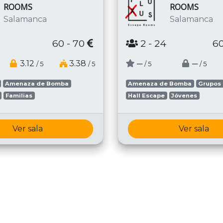
ROOMS
ROOMS
Salamanca
Salamanca
60 - 70
2
- 24
60
3.12
3.38
─
─
/ 5
/ 5
/ 5
/ 5
Amenaza de Bomba
Amenaza de Bomba
Grupos
Familias
Hall Escape
Jóvenes
Ver sala
Ver sala