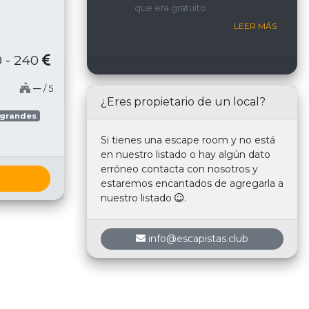
que era gratuito
nosotros.
LEER MÁS
 - 240
─
/ 5
¿Eres propietario de un local?
 grandes
Si tienes una escape room y no está
en nuestro listado o hay algún dato
erróneo contacta con nosotros y
estaremos encantados de agregarla a
nuestro listado
.
info@escapistas.club