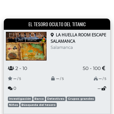
EL TESORO OCULTO DEL TITANIC
LA HUELLA ROOM ESCAPE
SALAMANCA
Salamanca
2
- 10
50 - 100
─
─
─
/ 5
/ 5
/ 5
0
─
Investigación
Barco
Detectives
Grupos grandes
Niños
Búsqueda del tesoro