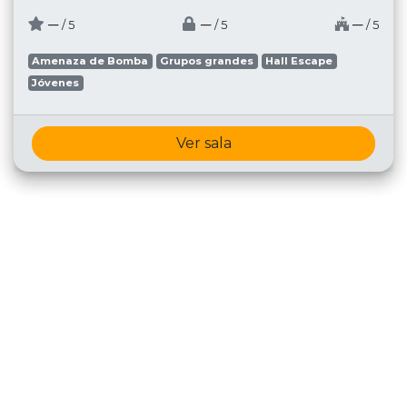
─
─
─
/ 5
/ 5
/ 5
Amenaza de Bomba
Grupos grandes
Hall Escape
Jóvenes
Ver sala