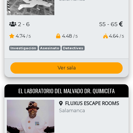
2
- 6
55 - 65
4.74
4.48
4.64
/ 5
/ 5
/ 5
Investigación
Asesinato
Detectives
Ver sala
EL LABORATORIO DEL MALVADO DR. QUIMICEFA
FLUXUS ESCAPE ROOMS
Salamanca