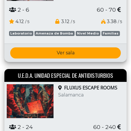
2
- 6
60 - 70
4.12
3.12
3.38
/ 5
/ 5
/ 5
Laboratorio
Amenaza de Bomba
Nivel Medio
Familias
Ver sala
U.E.D.A. UNIDAD ESPECIAL DE ANTIDISTURBIOS
FLUXUS ESCAPE ROOMS
Salamanca
2
- 24
60 - 240