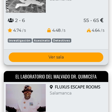
2
- 6
55 - 65
4.74
4.48
4.64
/ 5
/ 5
/ 5
Investigación
Asesinato
Detectives
Ver sala
EL LABORATORIO DEL MALVADO DR. QUIMICEFA
FLUXUS ESCAPE ROOMS
Salamanca