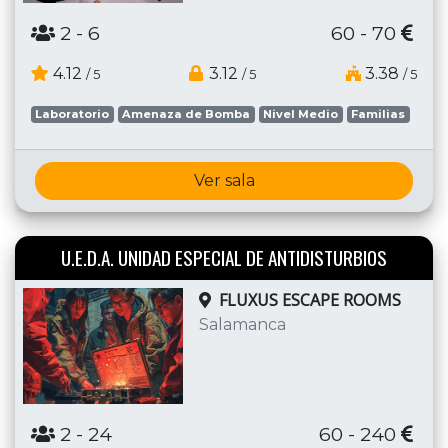
2
- 6
60 - 70
4.12
3.12
3.38
/ 5
/ 5
/ 5
Laboratorio
Amenaza de Bomba
Nivel Medio
Familias
Ver sala
U.E.D.A. UNIDAD ESPECIAL DE ANTIDISTURBIOS
FLUXUS ESCAPE ROOMS
Salamanca
2
- 24
60 - 240