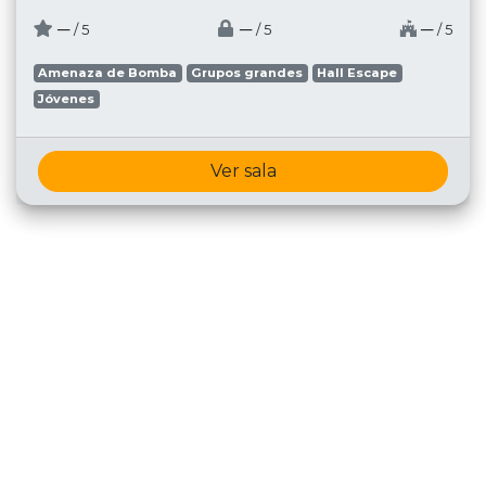
─
─
─
/ 5
/ 5
/ 5
Amenaza de Bomba
Grupos grandes
Hall Escape
Jóvenes
Ver sala