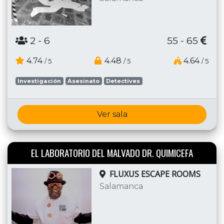
2
- 6
55 - 65
4.74
4.48
4.64
/ 5
/ 5
/ 5
Investigación
Asesinato
Detectives
Ver sala
EL LABORATORIO DEL MALVADO DR. QUIMICEFA
FLUXUS ESCAPE ROOMS
Salamanca