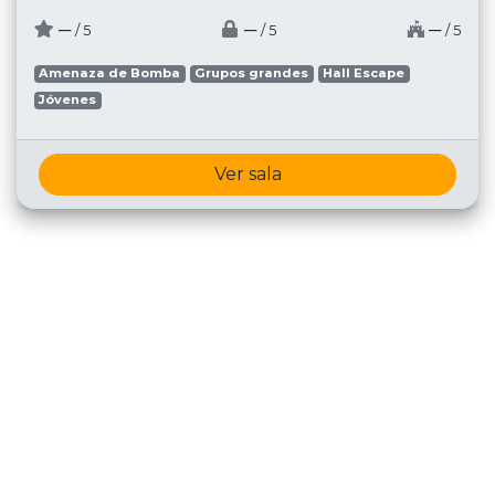
─
─
─
/ 5
/ 5
/ 5
Amenaza de Bomba
Grupos grandes
Hall Escape
Jóvenes
Ver sala