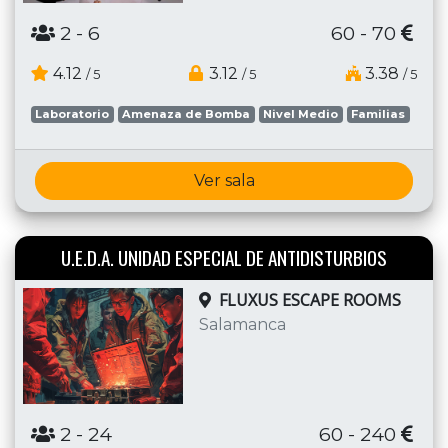
2
- 6
60 - 70
4.12
3.12
3.38
/ 5
/ 5
/ 5
Laboratorio
Amenaza de Bomba
Nivel Medio
Familias
Ver sala
U.E.D.A. UNIDAD ESPECIAL DE ANTIDISTURBIOS
FLUXUS ESCAPE ROOMS
Salamanca
2
- 24
60 - 240