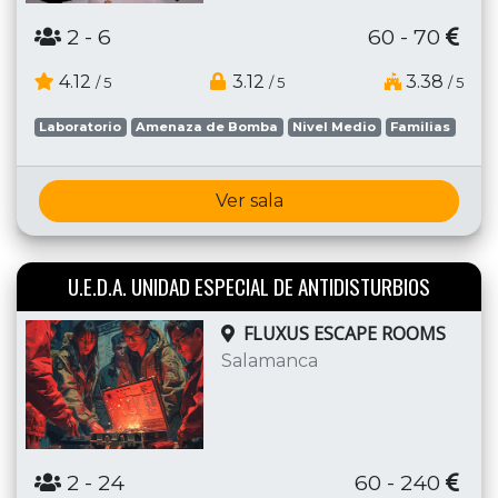
2
- 6
60 - 70
4.12
3.12
3.38
/ 5
/ 5
/ 5
Laboratorio
Amenaza de Bomba
Nivel Medio
Familias
Ver sala
U.E.D.A. UNIDAD ESPECIAL DE ANTIDISTURBIOS
FLUXUS ESCAPE ROOMS
Salamanca
2
- 24
60 - 240