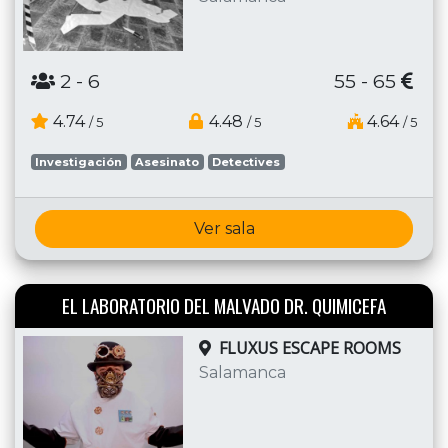
2
- 6
55 - 65
4.74
4.48
4.64
/ 5
/ 5
/ 5
Investigación
Asesinato
Detectives
Ver sala
EL LABORATORIO DEL MALVADO DR. QUIMICEFA
FLUXUS ESCAPE ROOMS
Salamanca