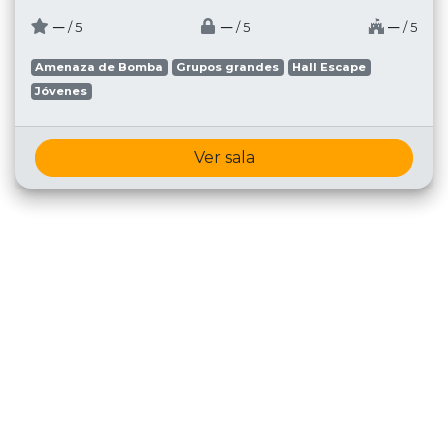
─
─
─
/ 5
/ 5
/ 5
Amenaza de Bomba
Grupos grandes
Hall Escape
Jóvenes
Ver sala