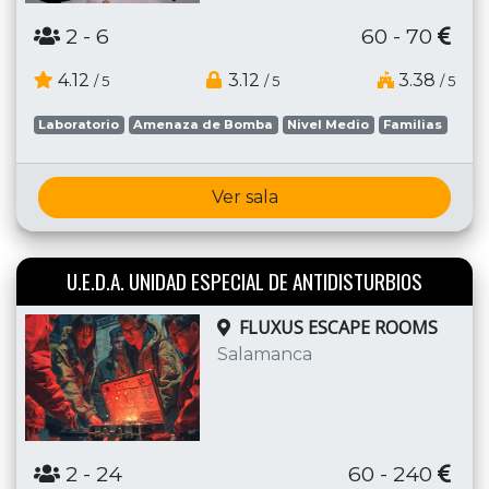
2
- 6
60 - 70
4.12
3.12
3.38
/ 5
/ 5
/ 5
Laboratorio
Amenaza de Bomba
Nivel Medio
Familias
Ver sala
U.E.D.A. UNIDAD ESPECIAL DE ANTIDISTURBIOS
FLUXUS ESCAPE ROOMS
Salamanca
2
- 24
60 - 240