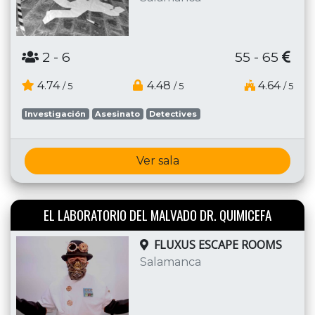
2
- 6
55 - 65
4.74
4.48
4.64
/ 5
/ 5
/ 5
Investigación
Asesinato
Detectives
Ver sala
EL LABORATORIO DEL MALVADO DR. QUIMICEFA
FLUXUS ESCAPE ROOMS
Salamanca