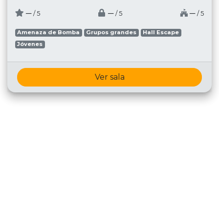
─
─
─
/ 5
/ 5
/ 5
Amenaza de Bomba
Grupos grandes
Hall Escape
Jóvenes
Ver sala