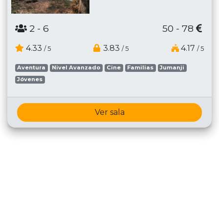
2
- 6
50 - 78
4.33
3.83
4.17
/ 5
/ 5
/ 5
Aventura
Nivel Avanzado
Cine
Familias
Jumanji
Jóvenes
Ver sala