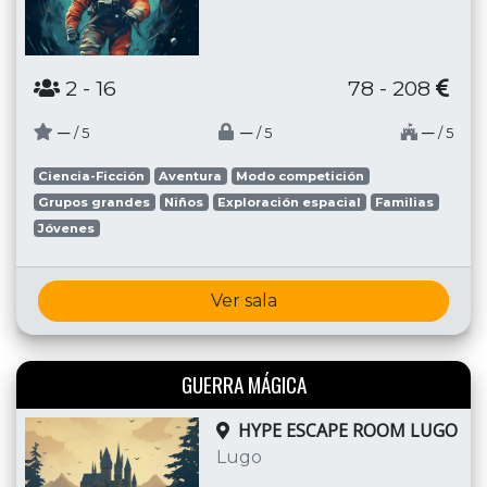
2
- 16
78 - 208
─
─
─
/ 5
/ 5
/ 5
Ciencia-Ficción
Aventura
Modo competición
Grupos grandes
Niños
Exploración espacial
Familias
Jóvenes
Ver sala
GUERRA MÁGICA
HYPE ESCAPE ROOM LUGO
Lugo