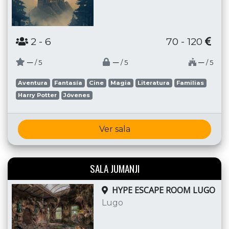
2
- 6
70 - 120
─
─
─
/ 5
/ 5
/ 5
Aventura
Fantasía
Cine
Magia
Literatura
Familias
Harry Potter
Jóvenes
Ver sala
SALA JUMANJI
HYPE ESCAPE ROOM LUGO
Lugo