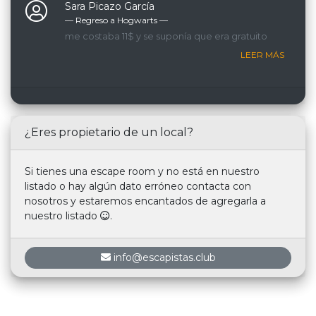
Sara Picazo García
— Regreso a Hogwarts ―
me costaba 11$ y se suponía que era gratuito
LEER MÁS
¿Eres propietario de un local?
Si tienes una escape room y no está en nuestro
listado o hay algún dato erróneo contacta con
nosotros y estaremos encantados de agregarla a
nuestro listado
.
info@escapistas.club