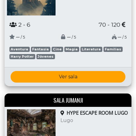
2
- 6
70 - 120
─
─
─
/ 5
/ 5
/ 5
Aventura
Fantasía
Cine
Magia
Literatura
Familias
Harry Potter
Jóvenes
Ver sala
SALA JUMANJI
HYPE ESCAPE ROOM LUGO
Lugo