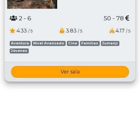
2
- 6
50 - 78
4.33
3.83
4.17
/ 5
/ 5
/ 5
Aventura
Nivel Avanzado
Cine
Familias
Jumanji
Jóvenes
Ver sala