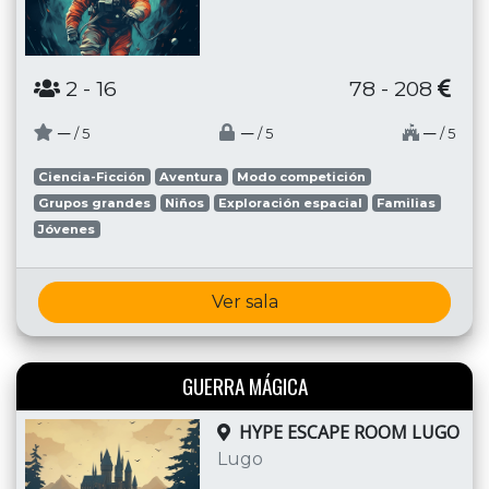
2
- 16
78 - 208
─
─
─
/ 5
/ 5
/ 5
Ciencia-Ficción
Aventura
Modo competición
Grupos grandes
Niños
Exploración espacial
Familias
Jóvenes
Ver sala
GUERRA MÁGICA
HYPE ESCAPE ROOM LUGO
Lugo