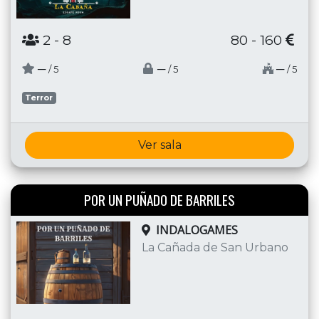
2
- 8
80 - 160
─
─
─
/ 5
/ 5
/ 5
Terror
Ver sala
POR UN PUÑADO DE BARRILES
INDALOGAMES
La Cañada de San Urbano