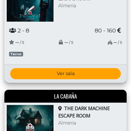
Almeria
2
- 8
80 - 160
─
─
─
/ 5
/ 5
/ 5
Terror
Ver sala
LA CABAÑA
THE DARK MACHINE
ESCAPE ROOM
Almeria