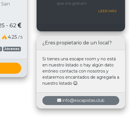
que era gratuito
 San
nosotros.
LEER MÁS
25 - 62
4.25
/ 5
¿Eres propietario de un local?
s
Jóvenes
Si tienes una escape room y no está
en nuestro listado o hay algún dato
erróneo contacta con nosotros y
estaremos encantados de agregarla a
nuestro listado
.
info@escapistas.club