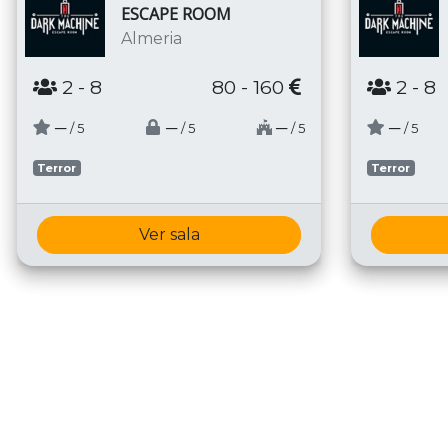
ESCAPE ROOM
Almeria
2
- 8
80 - 160
2
- 8
─
─
─
─
/ 5
/ 5
/ 5
/ 5
Terror
Terror
Ver sala