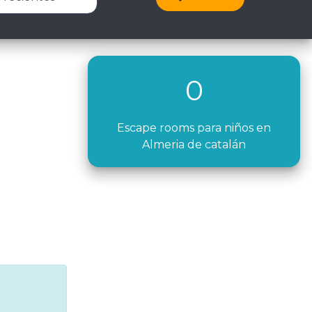
0
Escape rooms para niños en
Almeria de catalán