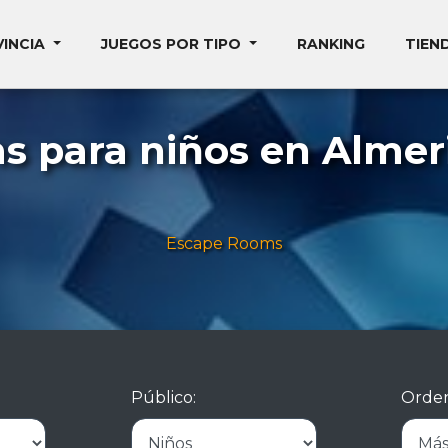
VINCIA
JUEGOS POR TIPO
RANKING
TIEN
s para niños en Almeri
Escape Rooms
Público:
Orden