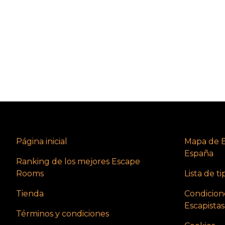
Página inicial
Mapa de 
España
Ranking de los mejores Escape
Rooms
Lista de t
Tienda
Condicion
Escapista
Términos y condiciones