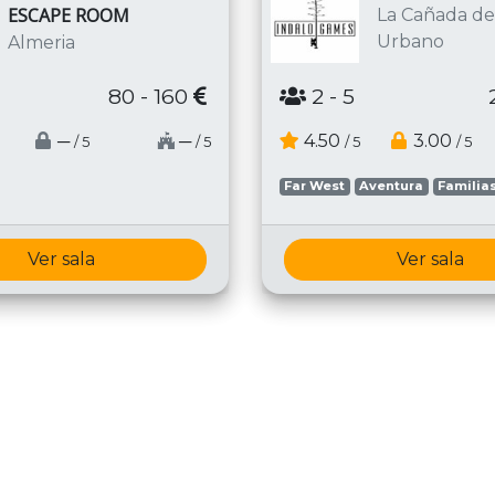
ESCAPE ROOM
La Cañada de
Urbano
Almeria
80 - 160
2
- 5
─
─
4.50
3.00
/ 5
/ 5
/ 5
/ 5
Far West
Aventura
Familia
Ver sala
Ver sala