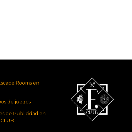
Escape Rooms en
ipos de juegos
es de Publicidad en
s.CLUB