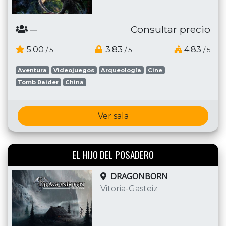
─
Consultar precio
5.00
3.83
4.83
/ 5
/ 5
/ 5
Aventura
Videojuegos
Arqueología
Cine
Tomb Raider
China
Ver sala
EL HIJO DEL POSADERO
DRAGONBORN
Vitoria-Gasteiz