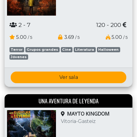
2
- 7
120 - 200
5.00
3.69
5.00
/ 5
/ 5
/ 5
Terror
Grupos grandes
Cine
Literatura
Halloween
Jóvenes
Ver sala
UNA AVENTURA DE LEYENDA
MAYTO KINGDOM
Vitoria-Gasteiz