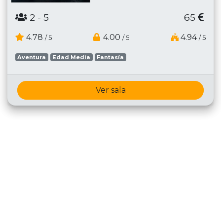
2
- 5
65
4.78
4.00
4.94
/ 5
/ 5
/ 5
Aventura
Edad Media
Fantasía
Ver sala