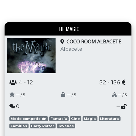
THE MAGIC
COCO ROOM ALBACETE
Albacete
4
- 12
52 - 156
─
─
─
/ 5
/ 5
/ 5
0
─
Modo competición
Fantasía
Cine
Magia
Literatura
Familias
Harry Potter
Jóvenes