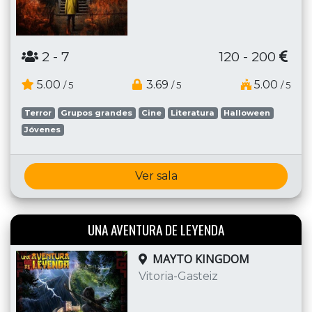
2
- 7
120 - 200
5.00
3.69
5.00
/ 5
/ 5
/ 5
Terror
Grupos grandes
Cine
Literatura
Halloween
Jóvenes
Ver sala
UNA AVENTURA DE LEYENDA
MAYTO KINGDOM
Vitoria-Gasteiz