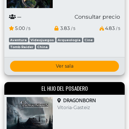
─
Consultar precio
5.00
3.83
4.83
/ 5
/ 5
/ 5
Aventura
Videojuegos
Arqueología
Cine
Tomb Raider
China
Ver sala
EL HIJO DEL POSADERO
DRAGONBORN
Vitoria-Gasteiz