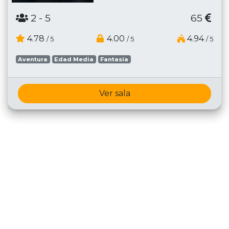
2
- 5
65
4.78
4.00
4.94
/ 5
/ 5
/ 5
Aventura
Edad Media
Fantasía
Ver sala